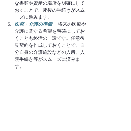
な書類や資産の場所を明確にして
おくことで、死後の手続きがスム
ーズに進みます。
医療・介護の準備
　 将来の医療や
介護に関する希望を明確にしてお
くことも終活の一環です。任意後
見契約を作成しておくことで、自
分自身の介護施設などの入所、入
院手続き等がスムーズに済みま
す。
以上、おひとり様の終活のススメでし
た。一人暮らしの方や、将来のことを
しっかりと考えたい方は、今一度未来
の整理を考えてみてはいかがでしょう
か？
終活　ひとり
終活サポートはこうご行政書士事務所