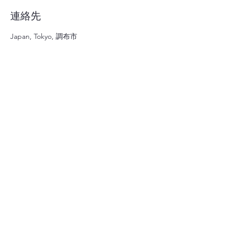
連絡先
Japan, Tokyo, 調布市
終活の不安を、ひとりで悩まない
でください。