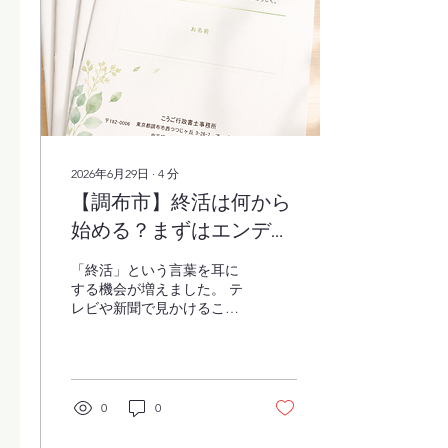
2026年6月29日
∙
4
分
【調布市】終活は何から
始める？まずはエンディ
ングノートを書いてみま
「終活」という言葉を耳に
せんか
する機会が増えました。 テ
レビや新聞で見かけること
も多くなり、「自分も何か
始めた方がいいのかな」と
思われる方もいらっしゃる
のではないでしょうか。 し
かし、実際には 「終活って
0
0
何をするの？」「まだ元気
だから早い気がする。」