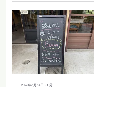
「遺言書を書くのは少しハ
ードルが高い。」 そんな声
をよく耳にします。 実は、
終活は人生の終わりの準備
だけではありません。 これ
からの人生を自分らしく安
心して過ごすために、自分
の気持ちや考えを整理する
ことも終活の大切な一歩で
す。 その第一歩としておす
すめなのが「エンディング
ノート」です。 こんな方に
おすすめです 一つでも当て
はまる方は、ぜひ最後まで
ご覧ください。 ✔ 一人暮
2026年6月14日
∙
1
分
らしで、もしもの時のこと
が少し気になっている方 ✔
第1回 終活カフェ開催
ご家族が遠方に住んでい
しました。
て、いざという時に頼りに
くいと感じている方 ✔
6月12日（金）、1回目の終
「終活」が気になっている
活カフェを開催しました。
けれど、何から始めればよ
深大寺にある「いづみや」
いかわからない方 ✔ エン
さんをお借りして、コーヒ