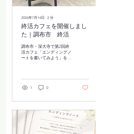
2026年7月14日
∙
2
分
終活カフェを開催しまし
た｜調布市 終活
調布市・深大寺で第2回終
活カフェ「エンディングノ
ートを書いてみよう」を開
催しました。終活を身近に
感じながら、これからの暮
らしや想いを整理する時間
となりました。次回は「遺
言書って必要？」を開催予
1
0
定です。