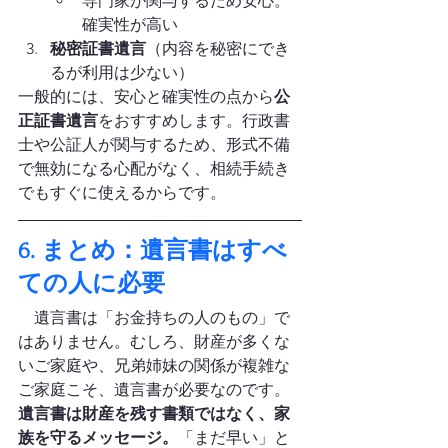
専門家が関与するため安心。
確実性が高い
秘密証書遺言
（内容を秘密にでき
るが利用は少ない）
一般的には、安心と確実性の点から
公
正証書遺言
をおすすめします。行政書
士や公証人が関与するため、形式不備
で無効になる心配がなく、相続手続き
でもすぐに使えるからです。
6. まとめ：遺言書はすべ
ての人に必要
遺言書　相続　財産少ない
　遺言書は「お金持ちの人のもの」で
はありません。むしろ、財産が多くな
いご家庭や、兄弟姉妹の関係が複雑な
ご家庭こそ、遺言書が必要なのです。
遺言書は財産を残す書類ではなく、家
族を守るメッセージ。
「まだ早い」と