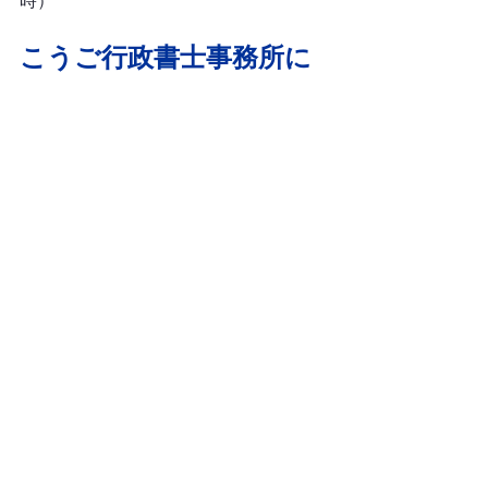
時）
こうご行政書士事務所に
ついて
調布市　終活　エンディングノート
東京都調布市の「こうご行政書士事務
所」では、
遺言書作成サポート
相続手続き
任意後見契約
死後事務委任契約
おひとりさま終活相談
など、終活に関するご相談を承ってお
ります。
「終活は気になるけれど、何から始め
ればよいかわからない。」
そんな方のお気持ちに寄り添い、一人
ひとりに合わせたサポートを心掛けて
います。