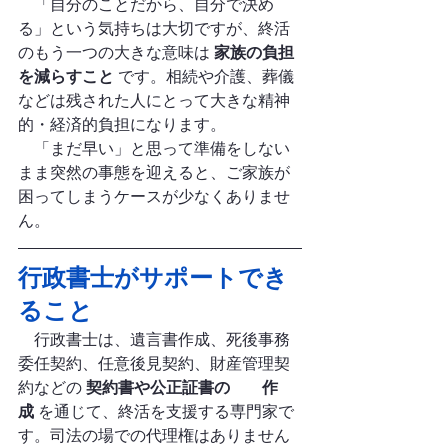
　「自分のことだから、自分で決め
る」という気持ちは大切ですが、終活
のもう一つの大きな意味は 
家族の負担
を減らすこと
 です。相続や介護、葬儀
などは残された人にとって大きな精神
的・経済的負担になります。
　「まだ早い」と思って準備をしない
まま突然の事態を迎えると、ご家族が
困ってしまうケースが少なくありませ
ん。
行政書士がサポートでき
ること
　行政書士は、遺言書作成、死後事務
委任契約、任意後見契約、財産管理契
約などの 
契約書や公正証書の
原案
作
成
 を通じて、終活を支援する専門家で
す。司法の場での代理権はありません