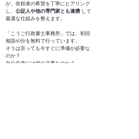
が、依頼者の希望を丁寧にヒアリング
し、
公証人や他の専門家とも連携
 して
最適な仕組みを整えます。
「こうご行政書士事務所」では、初回
相談60分を無料で行っています。
そうは言っても今すぐに準備が必要な
のか？
自分自身には何が必要なのか？
など、小さな不安からでもご相談くだ
さい。
まとめ
調布市　終活
終活は「高齢者だけのもの」では
なく、判断能力がある今だからこ
そできる準備
遺言書、死後事務委任契約、任意
後見契約、家族信託などの法的手