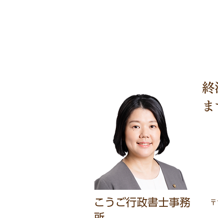
終
​
​こうご行政書士事務
〒
所