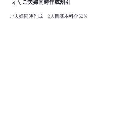
​ご夫婦同時作成割引
4
ご夫婦同時作成 2人目基本料金50％
オフ
自事務所作成の再作成 1年以内基本
料金16,000円
1年以上基本料金50％オフ
上へ
元のページへ